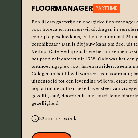
FLOORMANAGER
PARTTIME
Ben jij een gastvrije en energieke floormanager d
voor horeca en mensen wil uitdragen in een sfe
een rijke geschiedenis, en ben je minimaal 24 u
beschikbaar? Dan is dit jouw kans om deel uit 
Verhip! Café Verhip zoals we het nu kennen best
het pand zelf dateert uit 1928. Ooit was het een 
ontmoetingsplek voor havenarbeiders, zeemann
Gelegen in het Lloydkwartier – een voormalig h
uitgegroeid tot een levendige wijk vol creatiev
nog altijd de authentieke havensfeer van vroeger
gezellig café, doordrenkt met maritieme histor
gezelligheid.
32
uur per week