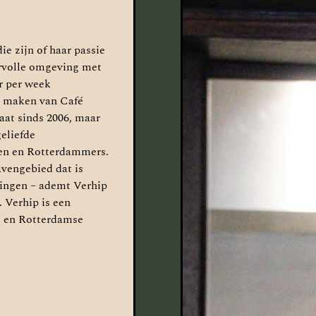
ie zijn of haar passie
ervolle omgeving met
ur per week
te maken van Café
aat sinds 2006, maar
geliefde
en en Rotterdammers.
avengebied dat is
elingen – ademt Verhip
. Verhip is een
ie en Rotterdamse