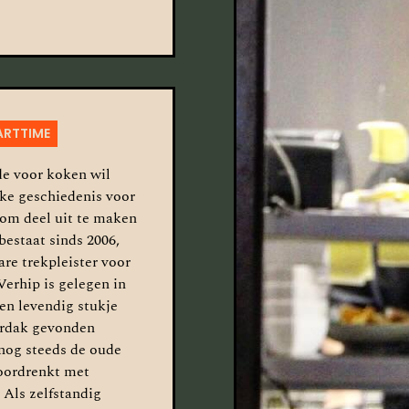
ARTTIME
fde voor koken wil
jke geschiedenis voor
 om deel uit te maken
bestaat sinds 2006,
are trekpleister voor
erhip is gelegen in
en levendig stukje
erdak gevonden
 nog steeds de oude
doordrenkt met
 Als zelfstandig