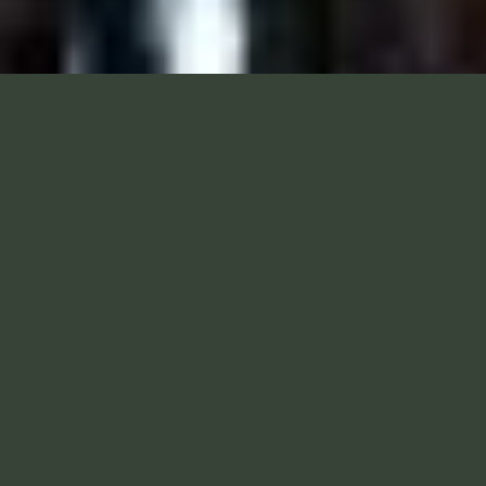
WAT IS JE DRANKJE?
Zin in een spannende cocktail, een mooie volle rode
wijn of een lekker speciaalbiertje van de tap? Of